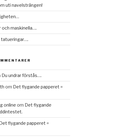
m uti navelsträngen!
ligheten…
r och maskinella….
a tatueringar….
OMMENTARER
m
Du undrar förstås….
nth
om
Det flygande papperet =
g online
om
Det flygande
ddintestet.
Det flygande papperet =