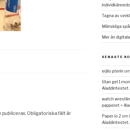
individkännedo
Tagna av verk
Mänskliga spå
Mer än digital
SENASTE K
erjilo pterin
o
titan gel 1 mo
Aladdintestet.
watch wrestlin
papperet = Ala
 publiceras.
Obligatoriska fält är
Paper io 2
om
Aladdintestet.