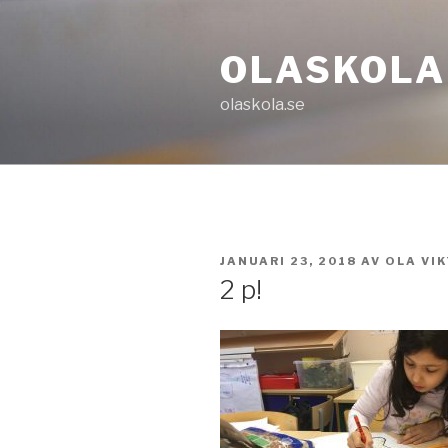
Hoppa
till
OLASKOLA
innehåll
olaskola.se
PUBLICERAT
JANUARI 23, 2018
AV
OLA VI
2 p!