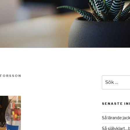
KTORSSON
Sök
efter:
SENASTE I
Så lärande jac
Så självklart…b