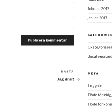
februari 2017
januari 2017
KATEGORIE
Okategoriser
Uncategorize
NÄSTA
Nästa
META
inlägg
Jag drar!
Logga in
Flöde för inläg
Flöde för kom