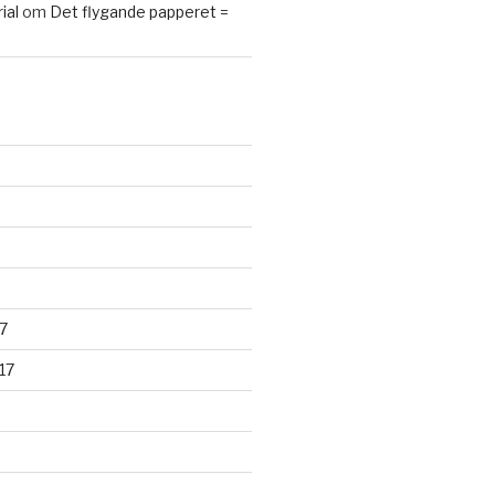
ial
om
Det flygande papperet =
7
17