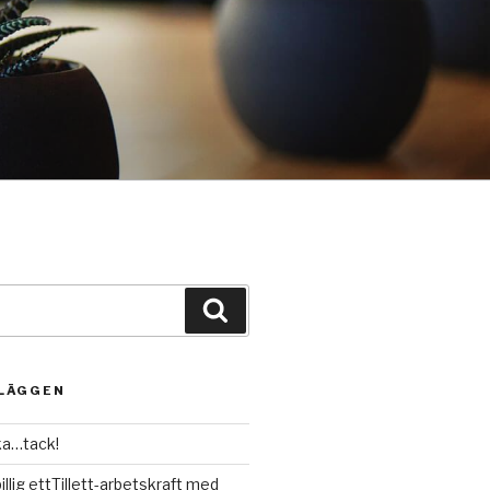
Sök
NLÄGGEN
ka…tack!
illig ettTillett-arbetskraft med