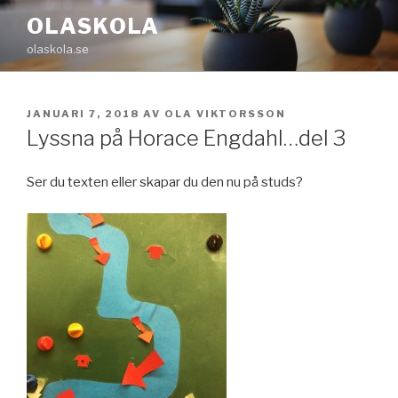
Hoppa
OLASKOLA
till
olaskola.se
innehåll
PUBLICERAT
JANUARI 7, 2018
AV
OLA VIKTORSSON
Lyssna på Horace Engdahl…del 3
Ser du texten eller skapar du den nu på studs?