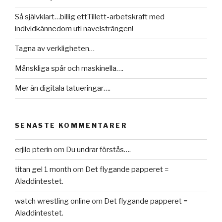
Så självklart…billig ettTillett-arbetskraft med
individkännedom uti navelsträngen!
Tagna av verkligheten…
Mänskliga spår och maskinella….
Mer än digitala tatueringar….
SENASTE KOMMENTARER
erjilo pterin
om
Du undrar förstås….
titan gel 1 month
om
Det flygande papperet =
Aladdintestet.
watch wrestling online
om
Det flygande papperet =
Aladdintestet.