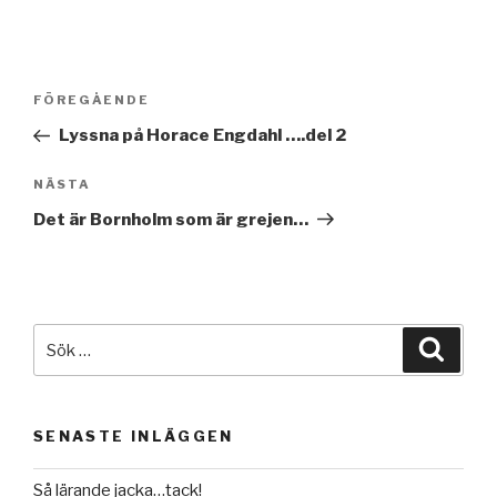
Inläggsnavigering
Föregående
FÖREGÅENDE
inlägg
Lyssna på Horace Engdahl ….del 2
Nästa
NÄSTA
inlägg
Det är Bornholm som är grejen…
Sök
Sök
efter:
SENASTE INLÄGGEN
Så lärande jacka…tack!