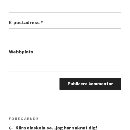
E-postadress
*
Webbplats
Inläggsnavigering
Föregående
FÖREGÅENDE
inlägg
Kära olaskola.se…jag har saknat dig!