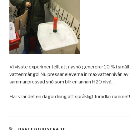
Vi visste experimentellt att nysnö genererar 10 % i smält
vattenmängd! Nu pressar eleverna in maxvattennivån av
sammanpressad snö som blir en annan H2O nivå…
Här vilar det en dagordning att språkligt förädla i rummet!
KATEGORIER
OKATEGORISERADE