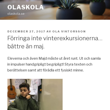
Hoppa
OLASKOLA
till
olaskola.se
innehåll
PUBLICERAT
DECEMBER 27, 2017
AV
OLA VIKTORSSON
Förringa inte vinterexkursionerna…
bättre än maj.
Eleverna och även Majd måste ut året runt. Ut och samla
in impulser handgripligt begripligt! Styra texten och
berättelsen samt att förädla ett fysiskt minne.