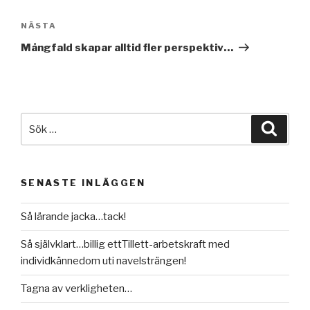
Nästa
NÄSTA
inlägg
Mångfald skapar alltid fler perspektiv…
Sök
Sök
efter:
SENASTE INLÄGGEN
Så lärande jacka…tack!
Så självklart…billig ettTillett-arbetskraft med
individkännedom uti navelsträngen!
Tagna av verkligheten…