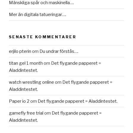
Mänskliga spår och maskinella….
Mer än digitala tatueringar….
SENASTE KOMMENTARER
erjilo pterin
om
Du undrar förstås….
titan gel 1 month
om
Det flygande papperet =
Aladdintestet.
watch wrestling online
om
Det flygande papperet =
Aladdintestet.
Paper io 2
om
Det flygande papperet = Aladdintestet.
gamefly free trial
om
Det flygande papperet =
Aladdintestet.