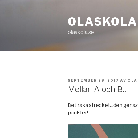
Hoppa
till
OLASKOLA
innehåll
olaskola.se
PUBLICERAT
SEPTEMBER 28, 2017
AV
OLA
Mellan A och B…
Det raka strecket…den genast
punkter!