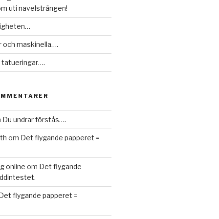
m uti navelsträngen!
ligheten…
r och maskinella….
a tatueringar….
OMMENTARER
m
Du undrar förstås….
nth
om
Det flygande papperet =
g online
om
Det flygande
ddintestet.
Det flygande papperet =