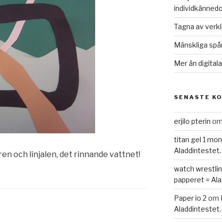
individkännedo
Tagna av verk
Mänskliga spå
Mer än digital
SENASTE K
erjilo pterin
o
titan gel 1 mo
Aladdintestet.
ren och linjalen, det rinnande vattnet!
watch wrestlin
papperet = Ala
Paper io 2
om
Aladdintestet.