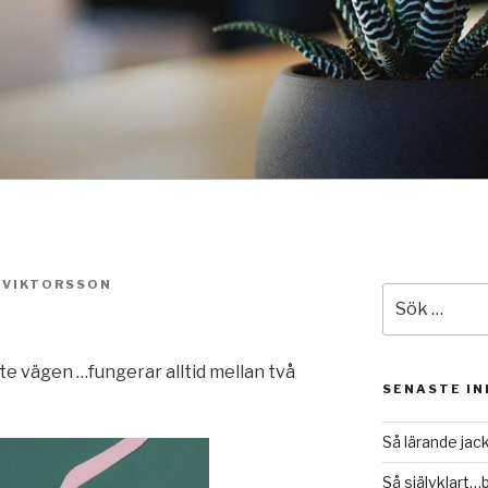
 VIKTORSSON
Sök
efter:
e vägen …fungerar alltid mellan två
SENASTE I
Så lärande jac
Så självklart…b