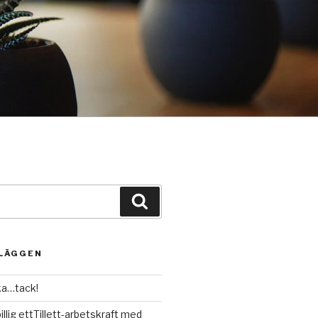
Sök
NLÄGGEN
ka…tack!
illig ettTillett-arbetskraft med