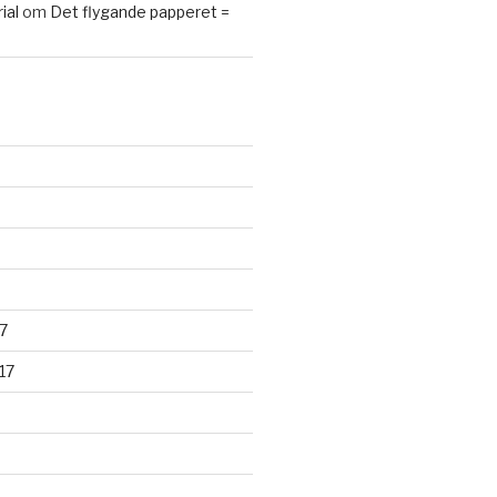
ial
om
Det flygande papperet =
7
17